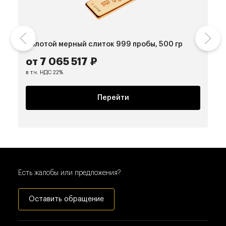
Золотой мерный слиток 999 пробы, 500 гр
П
от 7 065 517 ₽
5
в т.ч. НДС 22%
в 
Перейти
Есть жалобы или предложения?
Оставить обращение