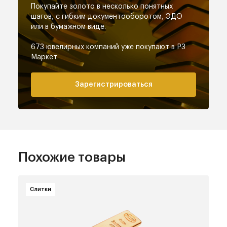
Покупайте золото в несколько понятных
шагов, с гибким документооборотом,
ЭДО
или в бумажном виде.
673 ювелирных компаний
уже покупают в РЗ
Маркет
Зарегистрироваться
Похожие товары
Слитки