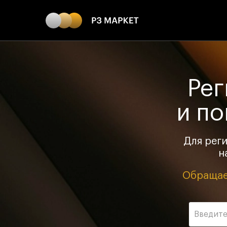
Рег
и по
Для рег
н
Обращае