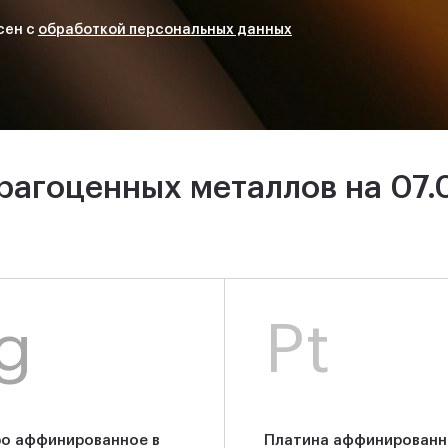
сен с
обработкой персональных данных
рагоценных металлов на 07.
g
Pt
о аффинированное в
Платина аффинированн