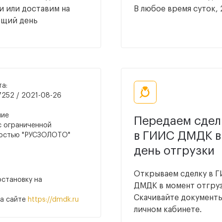
и или доставим на
В любое время суток, 
ющий день
та:
252 / 2021-08-26
ние
Передаем сдел
 ограниченной
в ГИИС ДМДК в
ностью "РУСЗОЛОТО"
день отгрузки
Открываем сделку в 
остановку на
ДМДК в момент отгруз
Скачивайте документы
на сайте
https://dmdk.ru
личном кабинете.