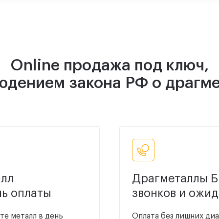
Online продажа под ключ,
юдением закона РФ о драгм
лл
Драгметаллы Б
нь оплаты
звонков и ожи
те металл в день
Оплата без лишних диа