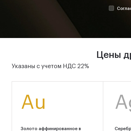
Согла
Цены д
Указаны с учетом НДС 22%
Au
A
Золото аффинированное в
Серебр