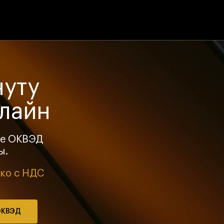
нуту
нлайн
те ОКВЭД
ы.
ко с НДС
ОКВЭД