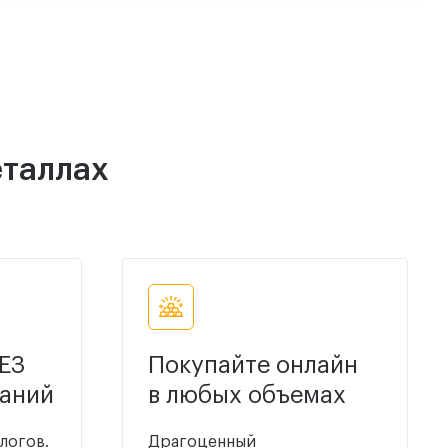
еталлах
ЕЗ
Покупайте онлайн
даний
в любых объемах
логов.
Драгоценный