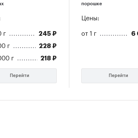
ах
порошке
:
Цены:
245 ₽
6
 г
от 1 г
228 ₽
00 г
218 ₽
000 г
Перейти
Перейти