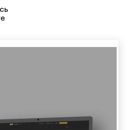
есь
те